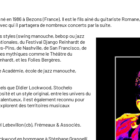
en 1986 à Bezons (France). Il est le fils ainé du guitariste Romane, q
c qui il partagera de nombreux concerts par la suite.
ts styles (swing manouche, bebop ou jazz
nationales, du Festival Django Reinhardt de
s-Pins, de Nashville, de San Francisco, de
scènes mythiques comme le Théâtre du
hardt, et les Folies Bergères.
ne Académie, école de jazz manouche,
tels que Didier Lockwood, Stochelo
osité et un style original, entre les univers du
talentueux, il est également reconnu pour
explorent des territoires musicaux
el Lebevillon (cb), Frémeaux & Associés.
Lockwood en hommage à Stéphane Grappelli