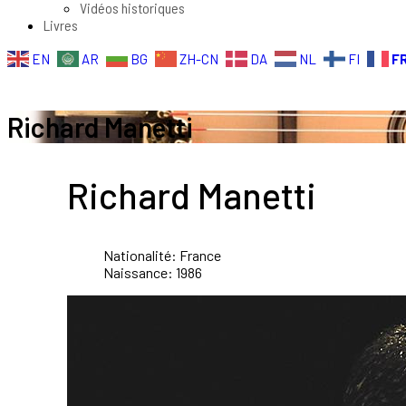
Vidéos historiques
Livres
F
EN
AR
BG
ZH-CN
DA
NL
FI
Richard Manetti
Richard Manetti
Nationalité:
France
Naissance:
1986