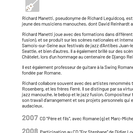
Richard Manetti, pseudonyme de Richard Leguidcoq, est né 
jeune des musiciens manouches, dont David Reinhardt ave
Richard Manetti joue avec des formations dans différen
fusion), et se produit sur les scènes nationales et inter
Samois-sur-Seine aux festivals de jazz d’Antibes Juan-le
Seattle, et bien d’autres. Il a également brillé sur des 
Châtelet, lors d’un hommage au centenaire de Django Rein
Il est également professeur de guitare à la Swing Roma
fondée par Romane.
Richard collabore souvent avec des artistes renommés 
Rosenberg, et les frères Ferré. Il se distingue par sa virtu
jazz manouche, le bebop et le jazz fusion. Compositeur 
son travail d’arrangement et ses projets personnels qui 
audacieux.
2007
CD "Père et fils", avec Romane (g) et Marc-Mich
2008
Participation au CD "For Stephane" de Didier 