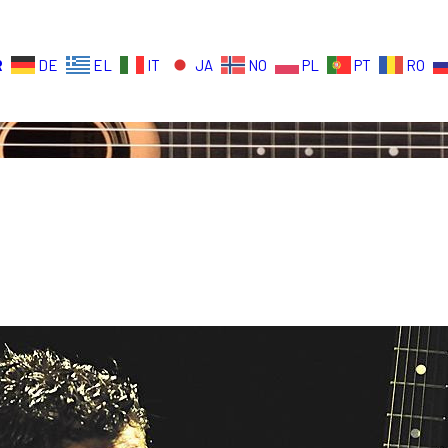
R
DE
EL
IT
JA
NO
PL
PT
RO