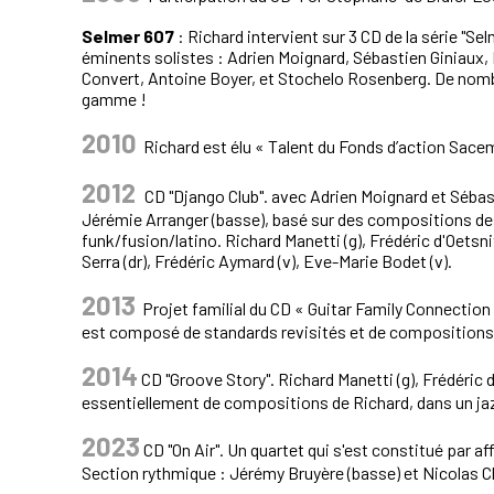
Selmer 607
: Richard intervient sur 3 CD de la série "Se
éminents solistes : Adrien Moignard, Sébastien Giniaux,
Convert, Antoine Boyer, et Stochelo Rosenberg. De nomb
gamme !
2010
Richard est élu « Talent du Fonds d’action Sace
2012
CD "Django Club". avec Adrien Moignard et Sébast
Jérémie Arranger (basse), basé sur des compositions des
funk/fusion/latino. Richard Manetti (g), Frédéric d'Oetsn
Serra (dr), Frédéric Aymard (v), Eve-Marie Bodet (v).
2013
Projet familial du CD « Guitar Family Connection
est composé de standards revisités et de compositions 
2014
CD "Groove Story". Richard Manetti (g), Frédéric 
essentiellement de compositions de Richard, dans un jazz
2023
CD "On Air". Un quartet qui s'est constitué par a
Section rythmique : Jérémy Bruyère (basse) et Nicolas Cha