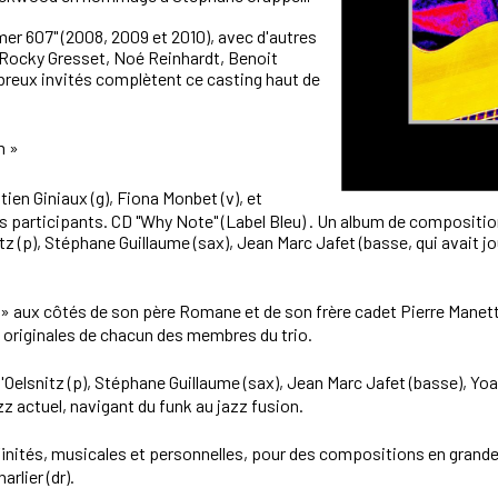
lmer 607" (2008, 2009 et 2010), avec d'autres
 Rocky Gresset, Noé Reinhardt, Benoit
reux invités complètent ce casting haut de
m »
ien Giniaux (g), Fiona Monbet (v), et
 participants. CD "Why Note" (Label Bleu) . Un album de compositio
itz (p), Stéphane Guillaume (sax), Jean Marc Jafet (basse, qui avait j
 » aux côtés de son père Romane et de son frère cadet Pierre Manet
originales de chacun des membres du trio.
d'Oelsnitz (p), Stéphane Guillaume (sax), Jean Marc Jafet (basse), Y
 actuel, navigant du funk au jazz fusion.
ffinités, musicales et personnelles, pour des compositions en grande 
rlier (dr).