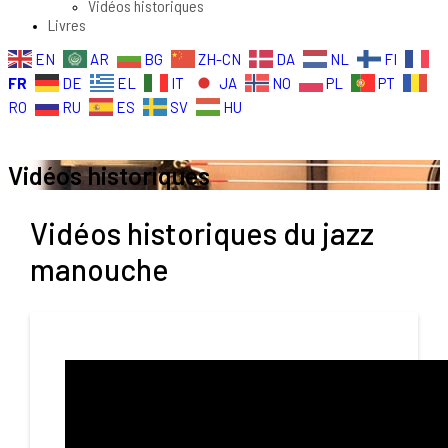
Vidéos historiques
Livres
EN
AR
BG
ZH-CN
DA
NL
FI
FR
DE
EL
IT
JA
NO
PL
PT
RO
RU
ES
SV
HU
Vidéos historiques
Vidéos historiques du jazz
manouche