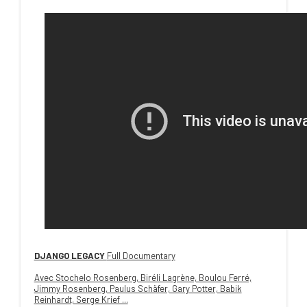
DJANGO LEGACY
Full Documentary
Avec Stochelo Rosenberg, Biréli Lagrène, Boulou Ferré,
Jimmy Rosenberg, Paulus Schäfer, Gary Potter, Babik
Reinhardt, Serge Krief ...