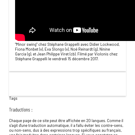
"Minor swing" chez Stéphane Grappelli avec Didier Lockwood,
Fiona Monbet (v), Eva Slongo (v), Noé Reinardt (g), Ninine
Garcia (g), et Jean Philippe Viret (cb). Filmé par Violonis chez
Stéphane Grappelli le vendredi 15 décembre 2017.
Tags
Traductions :
Chaque page de ce site peut être affichée en 20 langues. Comme il
s'agit d'une traduction automatique, il a fallu éviter les contre-sens,
ou non-sens, dus à des expressions trop spécifiques au français,
une fois traduites dans certaines langues. Si vous constatez ce